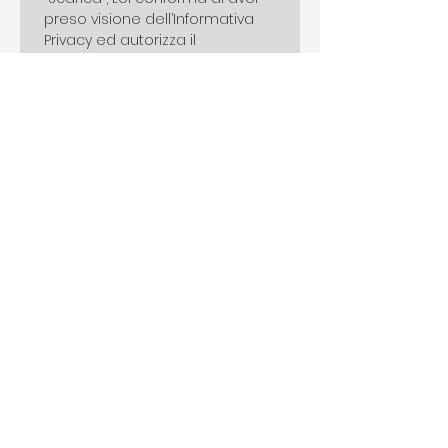
preso visione dell’Informativa 
Privacy ed autorizza il 
trattamento dei Suoi dati 
personali per le finalità ivi 
descritte.
Scarica