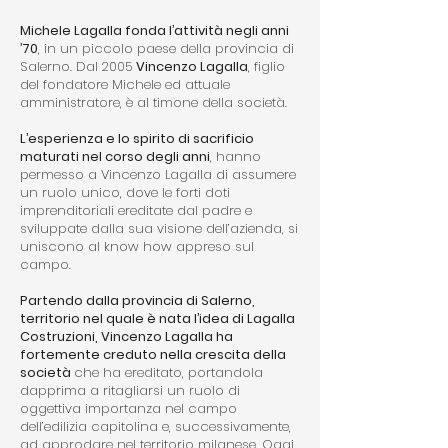
Michele Lagalla fonda l’attività negli anni
’70
, in un piccolo paese della provincia di
Salerno. Dal 2005
Vincenzo Lagalla
, figlio
del fondatore Michele ed attuale
amministratore, è al timone della società.
L’esperienza e lo spirito di sacrificio
maturati nel corso degli anni
, hanno
permesso a Vincenzo Lagalla di assumere
un ruolo unico, dove le forti doti
imprenditoriali ereditate dal padre e
sviluppate dalla sua visione dell’azienda, si
uniscono al know how appreso sul
campo.
Partendo dalla provincia di Salerno,
territorio nel quale è nata l’idea di Lagalla
Costruzioni, Vincenzo Lagalla ha
fortemente creduto nella crescita della
società
che ha ereditato, portandola
dapprima a ritagliarsi un ruolo di
oggettiva importanza nel campo
dell’edilizia capitolina e, successivamente,
ad approdare nel territorio milanese.
Oggi